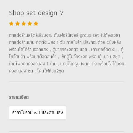
Shop set design 7
ตกแต่งร้านสไตล์เรียบง่าย กับเฟอร์นิเจอร์ group set ไม่ต้องเวลา
ตกแต่งร้านนาน ติดตั้งเพียง 1 วัน ภายในร้านประกอบด้วย ผนังหลัง
พร้อมโลโก้ร้านออกแสง , ตู้ขายกระจกตัว แอล , เคาเตอร์คิดเงิน , ตู้
โชว์สินค้า พร้อมสต๊อคสินค้า , เซ็ทตู้โขว์กระจก พร้อมตู้แขวน 2ชุด ,
ป้ายไฟอคิลิคออกแสง 1 ป้าย , แถบไม้กรุผนังตกแต่ง พร้อมโลโก้อคิลิ
คออกแสง1ชุด , โคมไฟห้อย2ชุด
รายละเอียด
ราคาไม่รวม vat และค่าขนส่ง