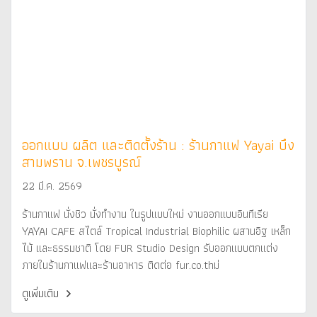
ออกแบบ ผลิต และติดตั้งร้าน : ร้านกาแฟ Yayai บึง
สามพราน จ.เพชรบูรณ์
22 มี.ค. 2569
ร้านกาแฟ นั่งชิว นั่งทำงาน ในรูปแบบใหม่ งานออกแบบอินทีเรีย
YAYAI CAFE สไตล์ Tropical Industrial Biophilic ผสานอิฐ เหล็ก
ไม้ และธรรมชาติ โดย FUR Studio Design รับออกแบบตกแต่ง
ภายในร้านกาแฟและร้านอาหาร ติดต่อ fur.co.thม่
ดูเพิ่มเติม