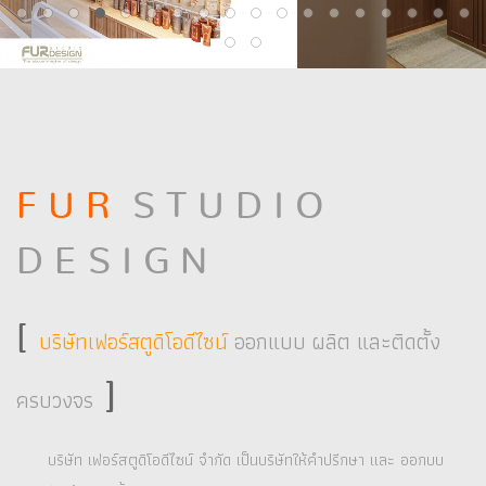
F U R
S T U D I O
D E S I G N
[
บริษัทเฟอร์สตูดิโอดีไซน์
ออกแบบ ผลิต และติดตั้ง
]
ครบวงจร
บริษัท เฟอร์สตูดิโอดีไซน์ จำกัด เป็นบริษัทให้คำปรีกษา และ ออกบบ