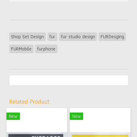
Shop Set Design
fur
fur studio design
FURDesging
FURMobile
furphone
Related Product
New
New