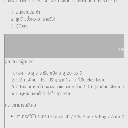
ออฟฟิต สำนักงาน โรงแรม และ โรงงาน ต้องการบุคคลากร 3 ประเภท
พนักงานประจำ
ลูกจ้างชั่วคราว (รายวัน)
ผู้รับเหมา
ออกแ
คุณสมบัติผู้สมัคร
เพศ - อายุ ชายหรือหญิง อายุ 20-35 ปี
วุฒิการศึกษา ปวส-ปริญญาตรี สาขาที่เกี่ยวข้องกับงาน
มีประสบการณ์ด้านงานออกแบบอย่างน้อย 1-2 ปี (นักศึกษาฝึกงาน หรือ
มีมนุษยสัมพันธ์ที่ดี ตั้งใจปฏิบัติงาน
ความสามารถพิเศษ
สามารถใช้โปรแกรม Sketch UP / 3Ds Max / V-Ray / Auto Cad /