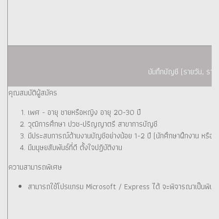
A
บันทึกบัญชี (รายวัน, รายร
คุณสมบัติผู้สมัคร
เพศ - อายุ ชายหรือหญิง อายุ 20-30 ปี
วุฒิการศึกษา ปวช-ปริญญาตรี สาขาการบัญชี
มีประสบการณ์ด้านงานบัญชีอย่างน้อย 1-2 ปี (นักศึกษาฝึกงาน หรือ น
มีมนุษยสัมพันธ์ที่ดี ตั้งใจปฏิบัติงาน
ความสามารถพิเศษ
สามารถใช้โปรแกรม Microsoft / Express ได้ จะพิจารณาเป็นพิเศ