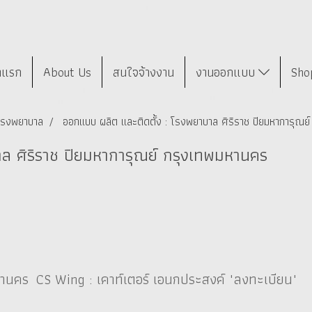
าแรก
About Us
สนใจจ้างงาน
งานออกแบบ
Sho
 โรงพยาบาล
ออกแบบ ผลิต และติดตั้ง : โรงพยาบาล ศิริราช ปิยมหาการุณย
ล ศิริราช ปิยมหาการุณย์ กรุงเทพมหานคร
หานคร CS Wing : เคาท์เตอร์ เอนกประสงค์ "ลงทะเบียน"