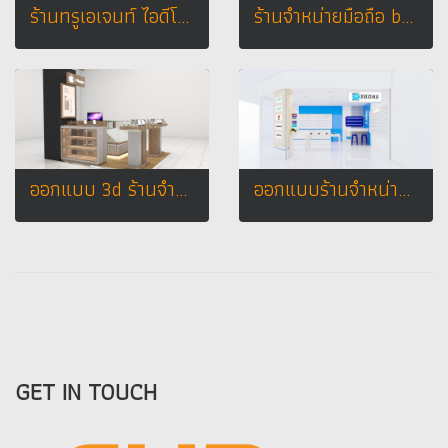
ร้านทรูเอเจนท์ ไอดีโฟนช็อป เทสโก้ โลตัส อ.กุฉินารายณ์ จ.กาฬสินธุ์
ร้านจำหน่ายมือถือ boonaum phone
ออกแบบ 3d ร้านจำหน่ายมือถือ ร้าน samsung corner พัทยา จ.ชลบุรี
ออกแบบร้านจำหน่ายมือถือ ร้าน pp phone เทสโก้โลตัส อ. สมเด็จ จ.กาฬสินธุ์
GET IN TOUCH