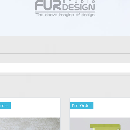
rder
Pre-Order