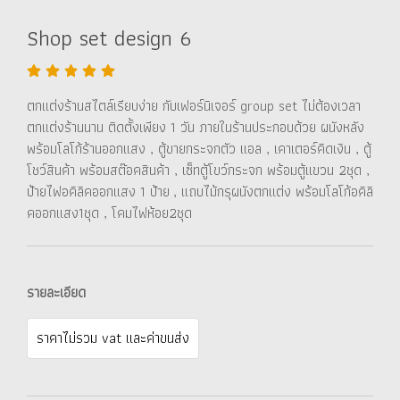
Shop set design 6
ตกแต่งร้านสไตล์เรียบง่าย กับเฟอร์นิเจอร์ group set ไม่ต้องเวลา
ตกแต่งร้านนาน ติดตั้งเพียง 1 วัน ภายในร้านประกอบด้วย ผนังหลัง
พร้อมโลโก้ร้านออกแสง , ตู้ขายกระจกตัว แอล , เคาเตอร์คิดเงิน , ตู้
โชว์สินค้า พร้อมสต๊อคสินค้า , เซ็ทตู้โขว์กระจก พร้อมตู้แขวน 2ชุด ,
ป้ายไฟอคิลิคออกแสง 1 ป้าย , แถบไม้กรุผนังตกแต่ง พร้อมโลโก้อคิลิ
คออกแสง1ชุด , โคมไฟห้อย2ชุด
รายละเอียด
ราคาไม่รวม vat และค่าขนส่ง