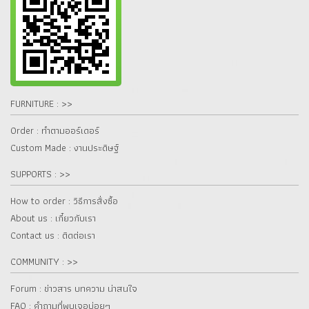
FURNITURE : >>
Order : ทำตามออร์เดอร์
Custom Made : งานประดิษฐ์
SUPPORTS : >>
How to order : วิธีการสั่งซื้อ
About us : เกี๋ยวกับเรา
Contact us : ติดต่อเรา
COMMUNITY : >>
Forum : ข่าวสาร บทความ น่าสนใจ
FAQ : คำถามที่พบเจอบ่อยๆ