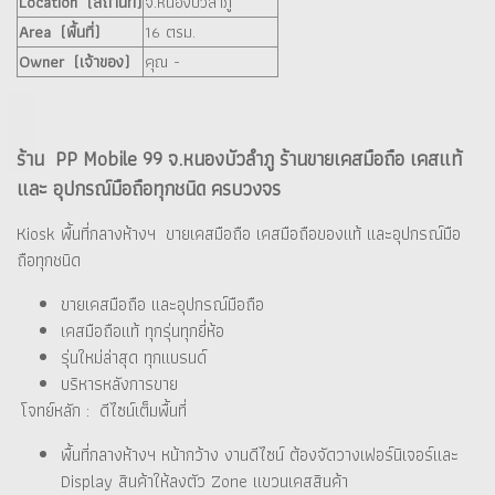
Location (สถานที่)
จ.หนองบัวลำภู
Area (พื้นที่)
16 ตรม.
Owner (เจ้าของ)
คุณ -
ร้าน PP Mobile 99 จ.หนองบัวลำภู ร้านขายเคสมือถือ เคสแท้
และ อุปกรณ์มือถือทุกชนิด ครบวงจร
Kiosk พื้นที่กลางห้างฯ ขายเคสมือถือ เคสมือถือของแท้ และอุปกรณ์มือ
ถือทุกชนิด
ขายเคสมือถือ และอุปกรณ์มือถือ
เคสมือถือแท้ ทุกรุ่นทุกยี่ห้อ
รุ่นใหม่ล่าสุด ทุกแบรนด์
บริหารหลังการขาย
โจทย์หลัก : ดีไซน์เต็มพื้นที่
พื้นที่กลางห้างฯ หน้ากว้าง งานดีไซน์ ต้องจัดวางเฟอร์นิเจอร์และ
Display สินค้าให้ลงตัว Zone แขวนเคสสินค้า