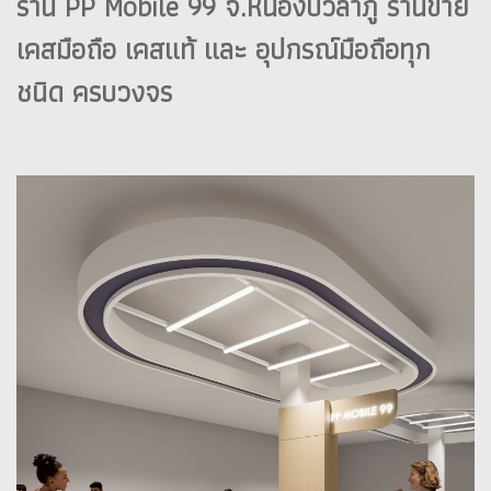
ร้าน PP Mobile 99 จ.หนองบัวลำภู ร้านขาย
เคสมือถือ เคสแท้ และ อุปกรณ์มือถือทุก
ชนิด ครบวงจร