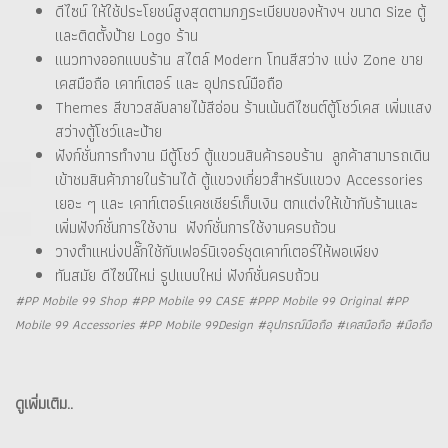
ดีไซน์ ให้ใช้ประโยชน์สูงสุดตามกฎระเบียบของห้างฯ ขนาด Size ตู้
และติดตั้งป้าย Logo ร้าน
แนวทางออกแบบร้าน สไตล์ Modern โทนสีสว่าง แบ่ง Zone ขาย
เคสมือถือ เคาท์เตอร์ และ อุปกรณ์มือถือ
Themes สีขาวสลับลายไม้สีอ่อน ร้านเน้นดีไซนต์ตู้โชว์เคส เพิ่มแสง
สว่างตู้โชว์และป้าย
ฟังก์ชั่นการทำงาน มีตู้โชว์ ตู้แขวนสินค้ารอบร้าน ลูกค้าสามารถเดิน
เข้าชมสินค้าภายในร้านได้ ตู้แขวงเกี่ยวสำหรับแขวง Accessories
เยอะ ๆ และ เคาท์เตอร์แคชเชียร์เก็บเงิน ตกแต่งให้เข้ากับร้านและ
เพิ่มฟังก์ชั่นการใช้งาน ฟังก์ชั่นการใช้งานครบถ้วน
วางตำแหน่งปลั๊กใช้กับเฟอร์นิเจอร์ชุดเคาท์เตอร์ให้พอเพียง
ทันสมัย ดีไซน์ใหม่ รูปแบบใหม่ ฟังก์ชั่นครบถ้วน
#PP Mobile 99 Shop #PP Mobile 99 CASE #PPP Mobile 99 Original #PP
Mobile 99 Accessories #PP Mobile 99Design #อุปกรณ์มือถือ #เคสมือถือ #มือถือ
ดูเพิ่มเติม..