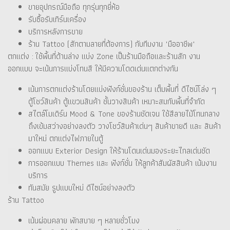
ขายอุปกรณ์มือถือ ทุกรุ่นทุกยี่ห้อ
รับซื้อรับเทิร์นเครื่อง
บริการหลังการขาย
ร้าน Tattoo (สักตามลายที่ต้องการ) กับทีมงาน "มืออาชีพ"
ตกแต่ง : ใช้พื้นที่ด้านล่าง แบ่ง Zone เป็นร้านมือถือและร้านสัก งาน
ออกแบบ จะเน้นการแบ่งโทนสี ให้มีความโดดเด่นแตกต่างกัน
เน้นการตกแต่งร้านโดยแบ่งฟังก์ชั่นของร้าน เต็มพื้นที่ ดีไซน์โล่ง ๆ
ตู้โชว์สินค้า ตู้แขวนสินค้า ชั้นวางสินค้า เหมาะสมกับพื้นที่จำกัด
สไตล์โมเดิร์น Mood & Tone ของร้านชัดเจน ใช้สีลายไม้โทนกลาง
ถึงเข้มสว่างอย่างลงตัว วางโชว์สินค้าเด่นๆ สินค้าขายดี และ สินค้า
มาใหม่ ตกแต่งไฟภายในตู้
ออกแบบ Exterior Design ให้ร้านโดนเด่นมองระยะไกลเด่นชัด
การออกแบบ Themes และ ฟังก์ชั่น ให้ลูกค้าสัมผัสสินค้า เน้นงาน
บริการ
ทันสมัย รูปแบบใหม่ ดีไซน์อย่างลงตัว
ร้าน Tattoo
เน้นผ่อนคลาย พักสบาย ๆ หลายชั่วโมง