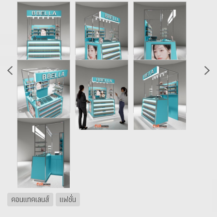
คอนแทคเลนส์
แฟชั่น