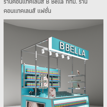
ร้านคอนแทคเลนส์ B Bella กทม. ร้าน
คอนแทคเลนส์ แฟชั่น