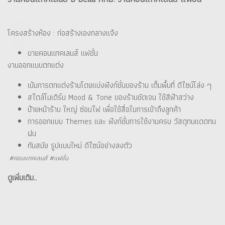
โครงสร้างห้อง : ก่อสร้างเองกลางแจ้ง
ขายคอนแทคเลนส์ แฟชั่น
งานออกแบบตกแต่ง
เน้นการตกแต่งร้านโดยแบ่งฟังก์ชั่นของร้าน เต็มพื้นที่ ดีไซน์โล่ง ๆ
สไตล์โมเดิร์น Mood & Tone ของร้านชัดเจน ใช้สีฟ้าสว่าง
ป้ายหน้าร้าน ใหญ่ ซ่อนไฟ เพื่อใช้สื่อในการเข้าถึงลูกค้า
การออกแบบ Themes และ ฟังก์ชั่นการใช้งานครบ วัสดุทนแดดทน
ฝน
ทันสมัย รูปแบบใหม่ ดีไซน์อย่างลงตัว
#คอนแทคเลนส์ #แฟชั่น
ดูเพิ่มเติม..