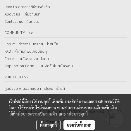
How to order : วิธีการสั่งซื้อ
About us : เกี๋ยวกับเรา
Contact us : ติดต่อเรา
COMMUNITY : >>
Forum : ข่าวสาร บทความ น่าสนใจ
FAQ : คำถามที่พบเจอบ่อยๆ
Carrer : สนใจร่วมงานกับเรา
Application Form : แบบฟอร์มใบสมัครงาน
PORTFOLIO >>
ศูนย์รวม งานออกแบบ ทุกประเภทร้านค้า
เว็บไซต์นี้มีการใช้งานคุกกี้ เพื่อเพิ่มประสิทธิภาพและประสบการณ์ที่ดี
ในการใช้งานเว็บไซต์ของท่าน ท่านสามารถอ่านรายละเอียดเพิ่มเติม
© Copyright 2012 All Rights ลิขสิทธิ์ภาพ Reserved. fur.co.th
ได้ที่
นโยบายความเป็นส่วนตัว
และ
นโยบายคุกกี้
ผู้เข้าชมวันนี้
1
ตั้งค่าคุกกี้
ยอมรับทั้งหมด