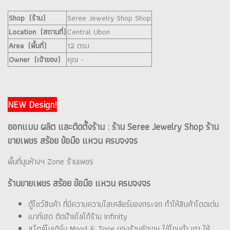
Shop (ร้าน)
Seree Jewelry Shop Shop
Location (สถานที่)
Central Ubon
Area (พื้นที่)
12 ตรม.
Owner (เจ้าของ)
คุณ -
NEW Design!
ออกแบบ ผลิต และติดตั้งร้าน : ร้าน Seree Jewelry Shop ร้าน
ขายเพชร สร้อย ข้อมือ แหวน ครบจงจร
พื้นที่มุมห้างฯ Zone ร้านเพชร
ร้านขายเพชร สร้อย ข้อมือ แหวน ครบจงจร
ตู้โชว์สินค้า ที่มีความความใสเคลียร์ของกระจก ทำให้สินค้าโดดเด่น
เบาท์เฮด ติดป้ายโลโก้ร้าน Infinity
สไตล์โมเดิร์น Mood & Tone ของร้านชัดเจน ใช้โทนดำ เทา ให้