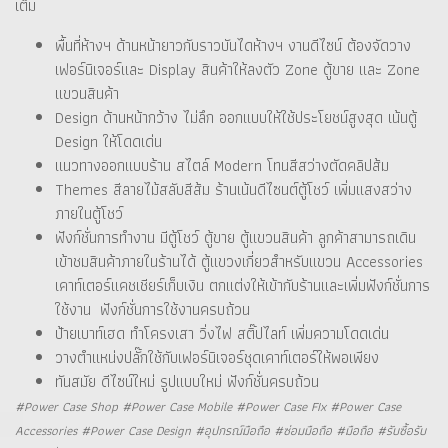
เต็ม
พื้นที่ห้างฯ ด้านหน้ายาวกับราวบันไดห้างฯ งานดีไซน์ ต้องจัดวาง
เฟอร์นิเจอร์และ Display สินค้าให้ลงตัว Zone ตู้ขาย และ Zone
แขวนสินค้า
Design ด้านหน้ากว้าง ไม่ลึก ออกแบบให้ใช้ประโยชน์สูงสุด เน้นตู้
Design ให้โดดเด่น
แนวทางออกแบบร้าน สไตล์ Modern โทนสีสว่างตัดคลิปส้ม
Themes สีลายไม้สลับสีส้ม ร้านเน้นดีไซนต์ตู้โชว์ เพิ่มแสงสว่าง
ภายในตู้โชว์
ฟังก์ชั่นการทำงาน มีตู้โชว์ ตู้ขาย ตู้แขวนสินค้า ลูกค้าสามารถเดิน
เข้าชมสินค้าภายในร้านได้ ตู้แขวงเกี่ยวสำหรับแขวน Accessories
เคาท์เตอร์แคชเชียร์เก็บเงิน ตกแต่งให้เข้ากับร้านและเพิ่มฟังก์ชั่นการ
ใช้งาน ฟังก์ชั่นการใช้งานครบถ้วน
ป้ายเบาท์เฮด ทำโครงเสา วิ่งไฟ สติ๊ปไลท์ เพิ่มความโดดเด่น
วางตำแหน่งปลั๊กใช้กับเฟอร์นิเจอร์ชุดเคาท์เตอร์ให้พอเพียง
ทันสมัย ดีไซน์ใหม่ รูปแบบใหม่ ฟังก์ชั่นครบถ้วน
#Power Case Shop #Power Case Mobile #Power Case FIx #Power Case
Accessories #Power Case Design #อุปกรณ์มือถือ #ซ่อมมือถือ #มือถือ #รับซื้อรับ