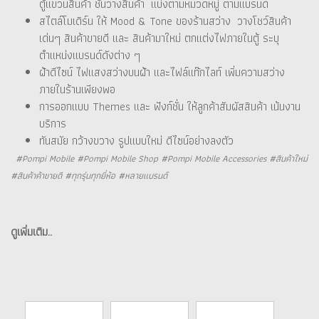
ตู้แขวนสินค้า ชั้นวางสินค้า แบ่งตามหมวดหมู่ ตามแบรนด์
สไตล์โมเดิร์น ให้ Mood & Tone ของร้านสว่าง วางโชว์สินค้า
เด่นๆ สินค้าขายดี และ สินค้ามาใหม่ ตกแต่งไฟภายในตู้ ระบุ
ตำแหน่งแบรนด์ดังต่าง ๆ
ฝ้าดีไซน์ ไฟแสงสว่างบนฝ้า และไฟล์แท๊กไลท์ เพิ่มความสว่าง
ภายในร้านเพียงพอ
การออกแบบ Themes และ ฟังก์ชั่น ให้ลูกค้าสัมผัสสินค้า เน้นงาน
บริการ
ทันสมัย กว้างขวาง รูปแบบใหม่ ดีไซน์อย่างลงตัว
#Pompi Mobile #Pompi Mobile Shop #Pompi Mobile Accessories #สินค้าใหม่
#สินค้าค้าขายดี #ทุกรุ่นทุกยี่ห้อ #หลายแบรนด์
ดูเพิ่มเติม..