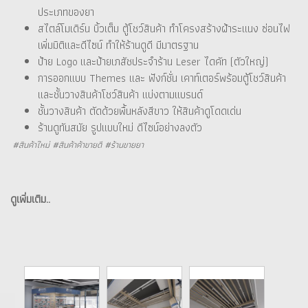
ประเภทของยา
สไตล์โมเดิร์น บิ้วเต็ม ตู้โชว์สินค้า ทำโครงสร้างฝ้าระแนง ซ่อนไฟ
เพิ่มมิติและดีไซน์ ทำให้ร้านดูดี มีมาตรฐาน
ป้าย Logo และป้ายเภสัชประจำร้าน Leser ไดคัท (ตัวใหญ่)
การออกแบบ Themes และ ฟังก์ชั่น เคาท์เตอร์พร้อมตู้โชว์สินค้า
และชั้นวางสินค้าโชว์สินค้า แบ่งตามแบรนด์
ชั้นวางสินค้า ตัดด้วยพื้นหลังสีขาว ให้สินค้าดูโดดเด่น
ร้านดูทันสมัย รูปแบบใหม่ ดีไซน์อย่างลงตัว
#สินค้าใหม่ #สินค้าค้าขายดี #ร้านขายยา
ดูเพิ่มเติม..