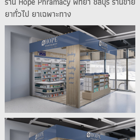
ร้าน Hope Phramacy พัทยา ชลบุรี ร้านขาย
ยาทั่วไป ยาเฉพาะทาง