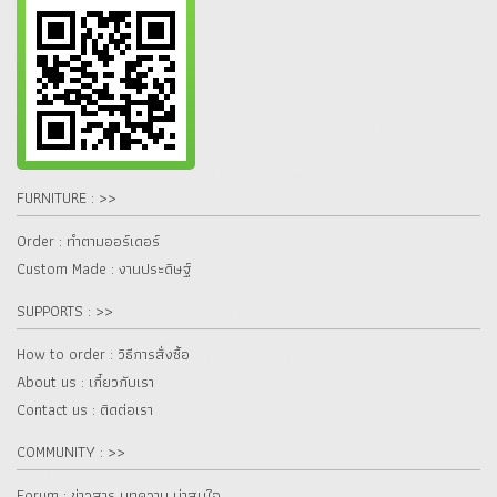
FURNITURE : >>
Order : ทำตามออร์เดอร์
Custom Made : งานประดิษฐ์
SUPPORTS : >>
How to order : วิธีการสั่งซื้อ
About us : เกี๋ยวกับเรา
Contact us : ติดต่อเรา
COMMUNITY : >>
Forum : ข่าวสาร บทความ น่าสนใจ