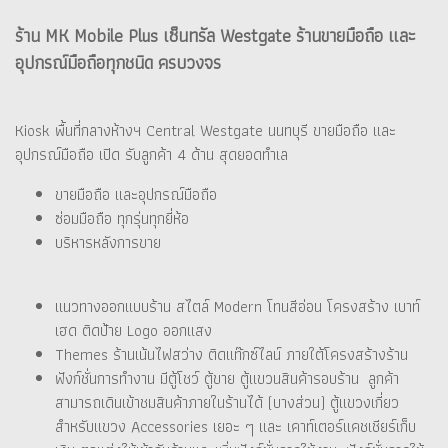
ร้าน MK Mobile Plus เซ็นทรัล Westgate ร้านขายมือถือ และ
อุปกรณ์มือถือทุกชนิด ครบวงจร
Kiosk พื้นที่กลางห้างฯ Central Westgate นนทบุรี ขายมือถือ และ
อุปกรณ์มือถือ เปิด รับลูกค้า 4 ด้าน สุดยอดทำเล
ขายมือถือ และอุปกรณ์มือถือ
ซ่อมมือถือ ทุกรุ่นทุกยี่ห้อ
บริหารหลังการขาย
แนวทางออกแบบร้าน สไตล์ Modern โทนสีอ่อน โครงสร้าง เบาท์
เฮด ติดป้าย Logo ออกแสง
Themes ร้านเน้นไฟสว่าง ติดแท๊กซ์ไลน์ ภายใต้โครงสร้างร้าน
ฟังก์ชั่นการทำงาน มีตู้โชว์ ตู้ขาย ตู้แขวนสินค้ารอบร้าน ลูกค้า
สามารถเดินเข้าชมสินค้าภายในร้านได้ (บางส่วน) ตู้แขวงเกี่ยว
สำหรับแขวง Accessories เยอะ ๆ และ เคาท์เตอร์แคชเชียร์เก็บ