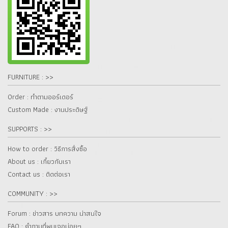
FURNITURE : >>
Order : ทำตามออร์เดอร์
Custom Made : งานประดิษฐ์
SUPPORTS : >>
How to order : วิธีการสั่งซื้อ
About us : เกี๋ยวกับเรา
Contact us : ติดต่อเรา
COMMUNITY : >>
Forum : ข่าวสาร บทความ น่าสนใจ
FAQ : คำถามที่พบเจอบ่อยๆ