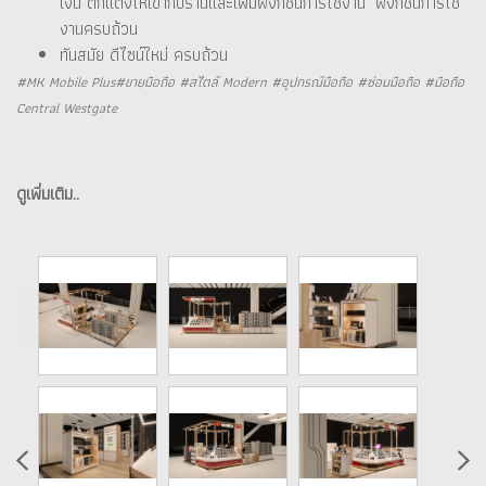
เงิน ตกแต่งให้เข้ากับร้านและเพิ่มฟังก์ชั่นการใช้งาน ฟังก์ชั่นการใช้
งานครบถ้วน
ทันสมัย ดีไซน์ใหม่ ครบถ้วน
#MK Mobile Plus#ขายมือถือ #สไตล์ Modern #อุปกรณ์มือถือ #ซ่อมมือถือ #มือถือ
Central Westgate
ดูเพิ่มเติม..