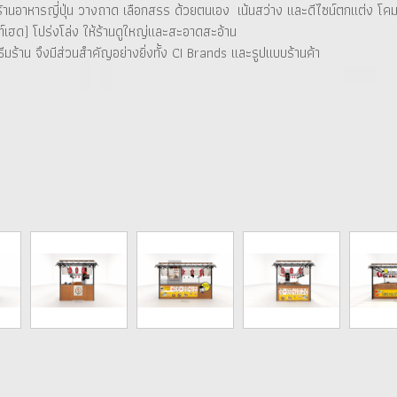
้านอาหารญี่ปุ่น วางถาด เลือกสรร ด้วยตนเอง เน้นสว่าง และดีไซน์ตกแต่ง โคมไ
์เฮด) โปร่งโล่ง ให้ร้านดูใหญ่และสะอาดสะอ้าน
ร้าน จึงมีส่วนสำคัญอย่างยิ่งทั้ง CI Brands และรูปแบบร้านค้า