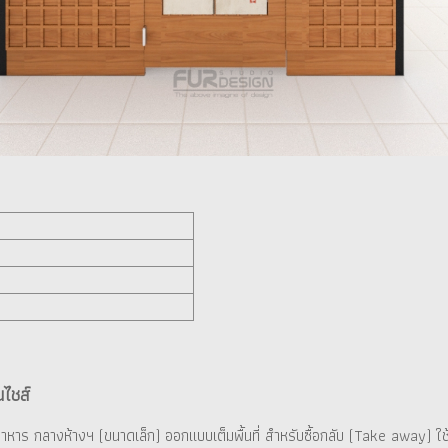
นไชส์
่โซนอาหาร กลางห้างฯ (ขนาดเล็ก) ออกแบบเต็มพื้นที่ สำหรับซื้อกลับ (Take awa