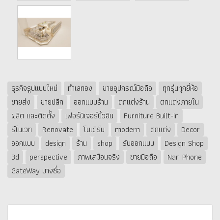
ธุรกิจรูปแบบใหม่
ทำเลทอง
ขายอุปกรณ์มือถือ
ทุกรุ่นทุกยี่ห้อ
ขายส่ง
ขายปลีก
ออกแบบร้าน
ตกแต่งร้าน
ตกแต่งภายใน
ผลิต และติดตั้ง
เฟอร์นิเจอร์บิ้วอิน
Furniture Built-in
รีโนเวท
Renovate
โมเดิร์น
modern
ตกแต่ง
Decor
ออกแบบ
design
ร้าน
shop
รับออกแบบ
Design Shop
3d
perspective
ภาพเสมือนจริง
ขายมือถือ
Nan Phone
GateWay บางซื่อ