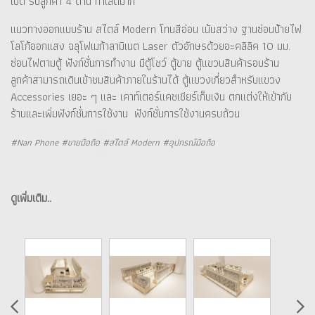
เปิด รับลูกค้า 4 ด้าน ทำเลดีมาก
แนวทางออกแบบร้าน สไตล์ Modern โทนสีอ่อน เน้นสว่าง ฐานซ่อนป้ายไฟ
โลโก้ออกแสง ฉลุโฟเมก้าลามิเนต Laser ตัวอักษรด้วยอะคลิลิค 10 มม.
ซ่อนไฟตามตู้ ฟังก์ชั่นการทำงาน มีตู้โชว์ ตู้ขาย ตู้แขวนสินค้ารอบร้าน
ลูกค้าสามารถเดินเข้าชมสินค้าภายในร้านได้ ตู้แขวงเกี่ยวสำหรับแขวง
Accessories เยอะ ๆ และ เคาท์เตอร์แคชเชียร์เก็บเงิน ตกแต่งให้เข้ากับ
ร้านและเพิ่มฟังก์ชั่นการใช้งาน ฟังก์ชั่นการใช้งานครบถ้วน
#Nan Phone #ขายมือถือ #สไตล์ Modern #อุปกรณ์มือถือ
ดูเพิ่มเติม..