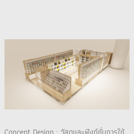
Concept Design : วัสดุและฟังก์ชั่นการใช้