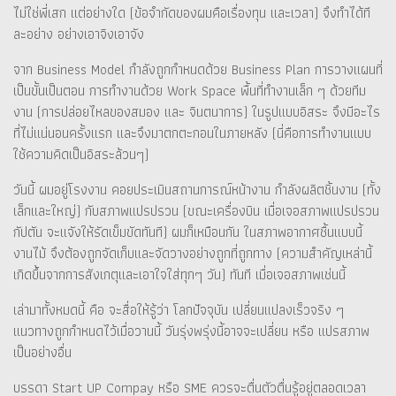
ไม่ใช่พี่เสก แต่อย่างใด (ข้อจำกัดของผมคือเรื่องทุน และเวลา) จึงทำได้ที
ละอย่าง อย่างเอาจิงเอาจัง
จาก Business Model กำลังถูกกำหนดด้วย Business Plan การวางแผนที่
เป็นขั้นเป็นตอน การทำงานด้วย Work Space พื้นที่ทำงานเล็ก ๆ ด้วยทีม
งาน (การปล่อยไหลของสมอง และ จินตนาการ) ในรูปแบบอิสระ จึงมีอะไร
ที่ไม่แน่นอนครั้งแรก และจึงมาตกตะกอนในภายหลัง (นี่คือการทำงานแบบ
ใช้ความคิดเป็นอิสระล้วนๆ)
วันนี้ ผมอยู่โรงงาน คอยประเมินสถานการณ์หน้างาน กำลังผลิตชิ้นงาน (ทั้ง
เล็กและใหญ่) กับสภาพแปรปรวน (ขณะเครื่องบิน เมื่อเจอสภาพแปรปรวน
กัปตัน จะแจังให้รัดเข็มขัดทันที) ผมก็เหมือนกัน ในสภาพอากาศชื้นแบบนี้
งานไม้ จึงต้องถูกจัดเก็บและจัดวางอย่างถูกที่ถูกทาง (ความสำคัญเหล่านี้
เกิดขึ้นจากการสังเกตุและเอาใจใส่ทุกๆ วัน) ทันที เมื่อเจอสภาพเช่นนี้
เล่ามาทั้งหมดนี้ คือ จะสื่อให้รู้ว่า โลกปัจจุบัน เปลี่ยนแปลงเร็วจริง ๆ
แนวทางถูกกำหนดไว้เมื่อวานนี้ วันรุ่งพรุ่งนี้อาจจะเปลี่ยน หรือ แปรสภาพ
เป็นอย่างอื่น
บรรดา Start UP Compay หรือ SME ควรจะตื่นตัวตื่นรู้อยู่ตลอดเวลา