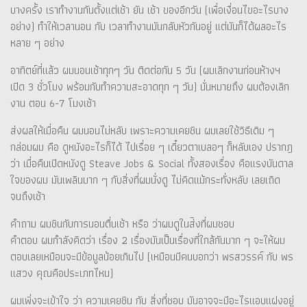
บางครั้ง เราทำงานกันตั้งแต่เช้า ยัน เช้า ของอีกวัน (เพื่อเงื่อนไขอะไรบาง
อย่าง) ทำให้เวลานอน กับ เวลาทำงานมันกลับหัวกันอยู่ แต่มันก็ได้ผลอะไร
หลาย ๆ อย่าง
อาทิตย์ที่แล้ว ผมนอนเช้าทุกๆ วัน ติดต่อกัน 5 วัน (ผมเลิกงานก่อนห้างฯ
เปิด 3 ชั่วโมง พร้อมกับทำความสะอาดทุก ๆ วัน) นั่นหมายถึง ผมต้องเลิก
งาน ตอน 6-7 โมงเช้า
ส่งผลให้เมื่อคืน ผมนอนไม่หลับ เพราะความเคยชิน ผมเลยใช้วิธีเดิม ๆ
กล่อมผม คือ ดูหนังอะไรก็ได้ ไปเรื่อย ๆ เดี๋ยวตาเบลอๆ ก็หลับเอง ปรากฎ
ว่า เมื่อคืนเปิดหนังดู Steave Jobs & Social ทั้งสองเรื่อง คือแรงบันดาล
ใจของผม มันเพลินมาก ๆ กับสิ่งที่ผมนั่งดู ไม่คิดแม้กระทั่งหลับ เลยเถิด
จนถึงเช้า
คำถาม ผมชินกับการนอนตื่นเช้า หรือ ว่าผมดูในส่ิงที่ผมชอบ
คำตอบ ผมกำลังคิดว่า เรื่อง 2 เรื่องมันเป็นเรื่องที่ใกล้กันมาก ๆ จะให้ผม
ตอบเลยเหมือนจะมีข้อมูลน้อยเกินไป (เหมือนมีคนบอกว่า พรสวรรค์ กับ พร
แสวง คุณคือประเภทไหน)
ผมเพิ่งจะเข้าใจ ว่า ความเคยชิน กับ สิ่งที่ชอบ มันอาจจะมีอะไรแอบแฝงอยู่