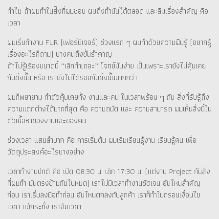
ทำไม ถ้าผมทำในส่ิงที่ผมชอบ ผมถึงทำมันได้ตลอด และลืมเรื่องสำคัญ คือ
เวลา
ผมเริ่มทำงาน FUR (เฟอร์นิเจอร์) ช่วงแรก ๆ ผมทำด้วยความฝืนรู้ (อยากรู้
เรื่องอะไรก็ถาม) บางคนถึงขั้นรำคาญ
ถ้าไม่รู้เรื่องขนาดนี้ “เลิกทำเถอะ” โจทย์มันง่าย เป็นเพราะเรายังไม่คุ้นเคย
กับสิ่งนั้น หรือ เรายังไม่ได้รอบกับสิ่งนั้นมากกว่า
ผมก็พยายาม ทำตัวคุ้นเคยทั้ง งานและคน ในเวลาพร้อม ๆ กัน สิ่งที่รับรู้ถึง
ความแตกต่างได้มากที่สุด คือ ความถนัด และ ความสามารถ ผมเห็นสิ่งนี้ใน
ตัวเนื้อหาของงานและของคน
ช่วงเวลา แสนลำบาก คือ การเริ่มต้น ผมเริ่มเรียนรู้งาน เรียนรู้คน เพื่อ
วัตถุประสงค์อะไรบางอย่าง
เวลาทำงานปกติ คือ เปิด 08:30 น. เลิก 17:30 น. (แต่งาน Project กับสิ่ง
ที่ผมทำ มันตรงข้ามกันไปหมด) เราไม่มีเวลาทำงานชัดเจน อันไหนสำคัญ
ก่อน เราเริ่มลงมือทำก่อน อันไหนตกลงกับลูกค้า เราก็ทำในกรอบเงื่อนไข
เวลา แม้กระทั่ง เราลืมเวลา