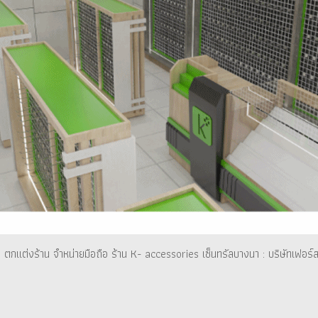
ตกแต่งร้าน จำหน่ายมือถือ ร้าน K- accessories เซ็นทรัลบางนา : บริษัทเฟอร์ส