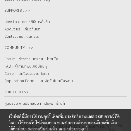
SUPPORTS : >>
How to order : วิธีการสั่งซื้อ
About us : เกี๋ยวกับเรา
Contact us : ติดต่อเรา
COMMUNITY : >>
Forum : ข่าวสาร บทความ น่าสนใจ
FAQ : คำถามที่พบเจอบ่อยๆ
Carrer : สนใจร่วมงานกับเรา
Application Form : แบบฟอร์มใบสมัครงาน
PORTFOLIO >>
ศูนย์รวม งานออกแบบ ทุกประเภทร้านค้า
เว็บไซต์นี้มีการใช้งานคุกกี้ เพื่อเพิ่มประสิทธิภาพและประสบการณ์ที่ดี
ในการใช้งานเว็บไซต์ของท่าน ท่านสามารถอ่านรายละเอียดเพิ่มเติม
© Copyright 2012 All Rights ลิขสิทธิ์ภาพ Reserved. fur.co.th
ได้ที่
นโยบายความเป็นส่วนตัว
และ
นโยบายคุกกี้