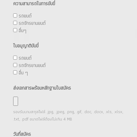
ความสามารถในการขับขี่
รถยนต์
รถจักรยานยนต์
อื่นๆ
ใบอนุญาติขับขี่
รถยนต์
รถจักรยานยนต์
อื่น ๆ
ส่งเอกสารพร้อมหลักฐานใบสมัคร
รองรับนามสกุลไฟล์
.jpg, .jpeg, .png, .gif, .doc, .docx, .xls, .xlsx,
.txt, .pdf
ขนาดไฟล์ต้องไม่เกิน
4
MB
วันที่สมัคร