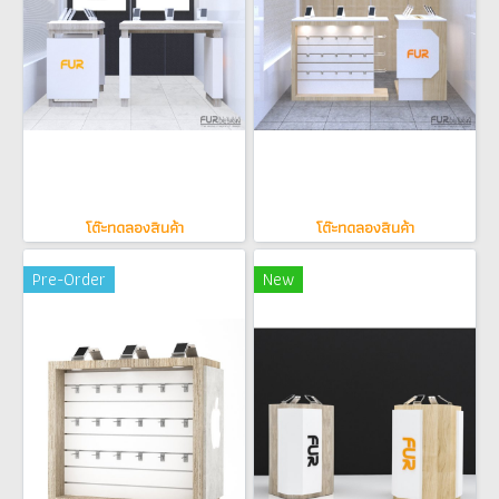
โต๊ะทดลองสินค้า
โต๊ะทดลองสินค้า
Pre-Order
New