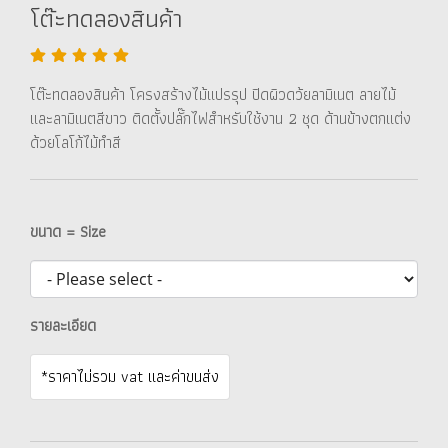
โต๊ะทดลองสินค้า
โต๊ะทดลองสินค้า โครงสร้างไม้แปรรุป ปิดผิวดว้ยลามิเนต ลายไม้
และลามิเนตสีขาว ติดตั้งปลั๊กไฟสำหรับใช้งาน 2 ชุด ด้านข้างตกแต่ง
ด้วยโลโก้ไม้ทำสี
ขนาด = Size
รายละเอียด
*ราคาไม่รวม vat และค่าขนส่ง