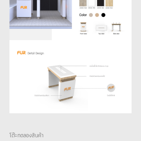
โต๊ะทดลองสินค้า