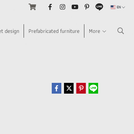
EN
et design
Prefabricated furniture
More