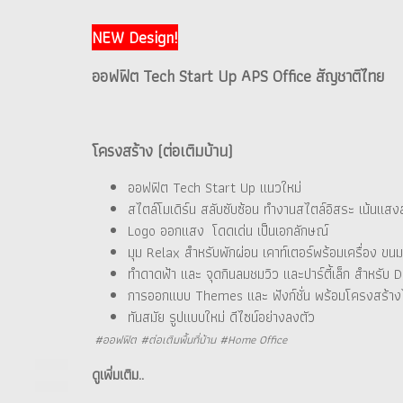
NEW Design!
ออฟฟิต Tech Start Up APS Office สัญชาติไทย
โครงสร้าง (ต่อเติมบ้าน)
ออฟฟิต Tech Start Up แนวใหม่
สไตล์โมเดิร์น สลับซับซ้อน ทำงานสไตล์อิสระ เน้นแสง
Logo ออกแสง โดดเด่น เป็นเอกลักษณ์
มุม Relax สำหรับพักผ่อน เคาท์เตอร์พร้อมเครื่อง ขนม
ทำดาดฟ้า และ จุดกินลมชมวิว และปาร์ตี้เล็ก สำหรั
การออกแบบ Themes และ ฟังก์ชั่น พร้อมโครงสร้าง
ทันสมัย รูปแบบใหม่ ดีไซน์อย่างลงตัว
#ออฟฟิต #ต่อเติมพื้นที่บ้าน #Home Office
ดูเพิ่มเติม..