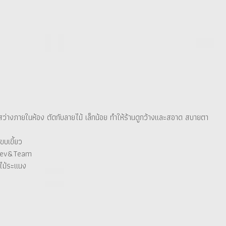
สว่างภายในห้อง ตัดกับลายไม้ เล็กน้อย ทำให้ร้านดูกว้างและสอาด สบายตา
ขบเขี้ยว
บ Dev&Team
ไม้ระแนง