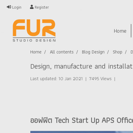
Login
Register
Home
Home
All contents
Blog Design
Shop
D
Design, manufacture and installat
Last updated: 10 Jan 2021
|
7495 Views
|
ออฟฟิต Tech Start Up APS Offic