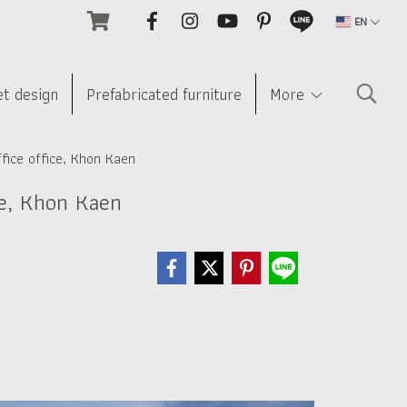
EN
et design
Prefabricated furniture
More
ffice office, Khon Kaen
ce, Khon Kaen