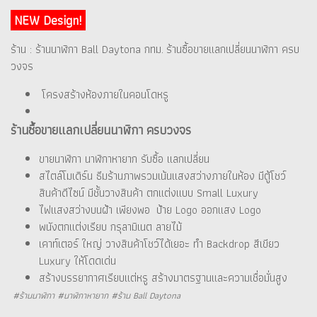
NEW Design!
ร้าน : ร้านนาฬิกา Ball Daytona กทม. ร้านซื้อขายแลกเปลี่ยนนาฬิกา ครบ
วงจร
โครงสร้างห้องภายในคอนโดหรู
ร้านซื้อขายแลกเปลี่ยนนาฬิกา ครบวงจร
ขายนาฬิกา นาฬิกาหายาก รับซื้อ แลกเปลี่ยน
สไตล์โมเดิร์น ธีมร้านภาพรวมเน้นแสงสว่างภายในห้อง มีตู้โชว์
สินค้าดีไซน์ มีชั้นวางสินค้า ตกแต่งแบบ Small Luxury
ไฟแสงสว่างบนฝ้า เพียงพอ ป้าย Logo ออกแสง Logo
พนังตกแต่งเรียบ กรุลามิเนต ลายไม้
เคาท์เตอร์ ใหญ่ วางสินค้าโชว์ได้เยอะ ทำ Backdrop สีเขียว
Luxury ให้โดดเด่น
สร้างบรรยากาศเรียบแต่หรู สร้างมาตรฐานและความเชื่อมั่นสูง
#ร้านนาฬิกา #นาฬิกาหายาก #ร้าน Ball Daytona