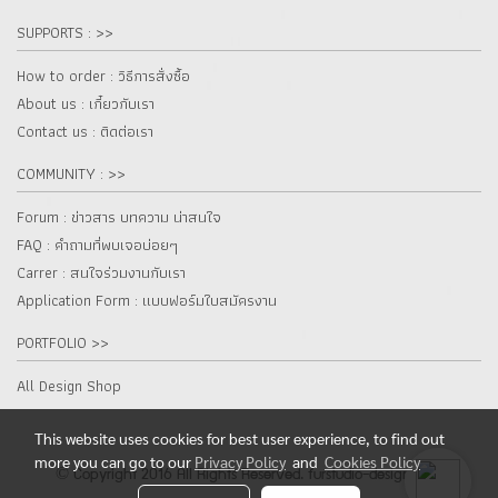
SUPPORTS : >>
How to order : วิธีการสั่งซื้อ
About us : เกี๋ยวกับเรา
Contact us : ติดต่อเรา
COMMUNITY : >>
Forum : ข่าวสาร บทความ น่าสนใจ
FAQ : คำถามที่พบเจอบ่อยๆ
Carrer : สนใจร่วมงานกับเรา
Application Form : แบบฟอร์มใบสมัครงาน
PORTFOLIO >>
All Design Shop
This website uses cookies for best user experience, to find out
more you can go to our
Privacy Policy
and
Cookies Policy
© Copyright 2016 All Rights Reserved. furstudio-design.com