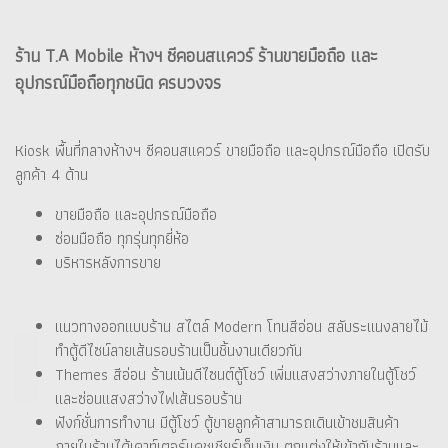
ร้าน T.A Mobile ห้างฯ ซีคอนสแควร์ ร้านขายมือถือ และ
อุปกรณ์มือถือทุกชนิด ครบวงจร
Kiosk พื้นที่กลางห้างฯ ซีคอนสแควร์ ขายมือถือ และอุปกรณ์มือถือ เปิดรับ
ลูกค้า 4 ด้าน
ขายมือถือ และอุปกรณ์มือถือ
ซ่อมมือถือ ทุกรุ่นทุกยี่ห้อ
บริหารหลังการขาย
แนวทางออกแบบร้าน สไตล์ Modern โทนสีอ่อน สลับระแนงลายไม้
ทำตู้ดีไซน์ลายเส้นรอบร้านเป็นชิ้นงานเดียวกัน
Themes สีอ่อน ร้านเน้นดีไซนต์ตู้โชว์ เพิ่มแสงสว่างภายในตู้โชว์
และซ่อนแสงสว่างไฟเส้นรอบร้าน
ฟังก์ชั่นการทำงาน มีตู้โชว์ ตู้ขายลูกค้าสามารถเดินเข้าชมสินค้า
ภายในร้านได้เคาท์เตอร์แคชเชียร์เก็บเงิน ตกแต่งให้เข้ากับร้านและ