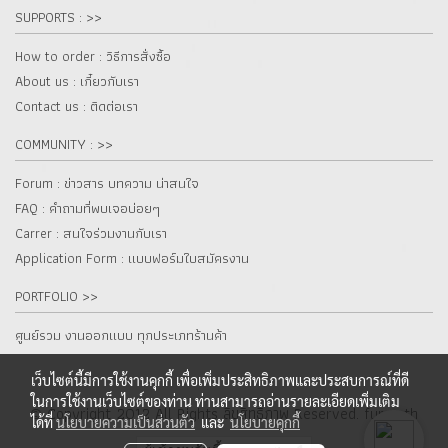
SUPPORTS : >>
How to order : วิธีการสั่งซื้อ
About us : เกี๋ยวกับเรา
Contact us : ติดต่อเรา
COMMUNITY : >>
Forum : ข่าวสาร บทความ น่าสนใจ
FAQ : คำถามที่พบเจอบ่อยๆ
Carrer : สนใจร่วมงานกับเรา
Application Form : แบบฟอร์มใบสมัครงาน
PORTFOLIO >>
ศูนย์รวม งานออกแบบ ทุกประเภทร้านค้า
เว็บไซต์นี้มีการใช้งานคุกกี้ เพื่อเพิ่มประสิทธิภาพและประสบการณ์ที่ดี
ในการใช้งานเว็บไซต์ของท่าน ท่านสามารถอ่านรายละเอียดเพิ่มเติม
© Copyright 2012 All Rights ลิขสิทธิ์ภาพ Reserved. fur.co.th
ได้ที่
นโยบายความเป็นส่วนตัว
และ
นโยบายคุกกี้