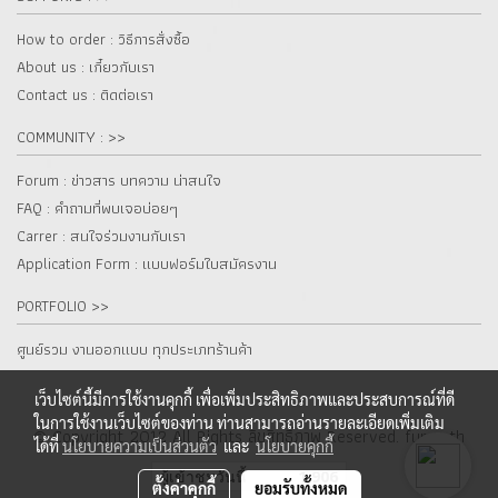
How to order : วิธีการสั่งซื้อ
About us : เกี๋ยวกับเรา
Contact us : ติดต่อเรา
COMMUNITY : >>
Forum : ข่าวสาร บทความ น่าสนใจ
FAQ : คำถามที่พบเจอบ่อยๆ
Carrer : สนใจร่วมงานกับเรา
Application Form : แบบฟอร์มใบสมัครงาน
PORTFOLIO >>
ศูนย์รวม งานออกแบบ ทุกประเภทร้านค้า
เว็บไซต์นี้มีการใช้งานคุกกี้ เพื่อเพิ่มประสิทธิภาพและประสบการณ์ที่ดี
ในการใช้งานเว็บไซต์ของท่าน ท่านสามารถอ่านรายละเอียดเพิ่มเติม
© Copyright 2012 All Rights ลิขสิทธิ์ภาพ Reserved. fur.co.th
ได้ที่
นโยบายความเป็นส่วนตัว
และ
นโยบายคุกกี้
ผู้เข้าชมวันนี้
1,906
ตั้งค่าคุกกี้
ยอมรับทั้งหมด