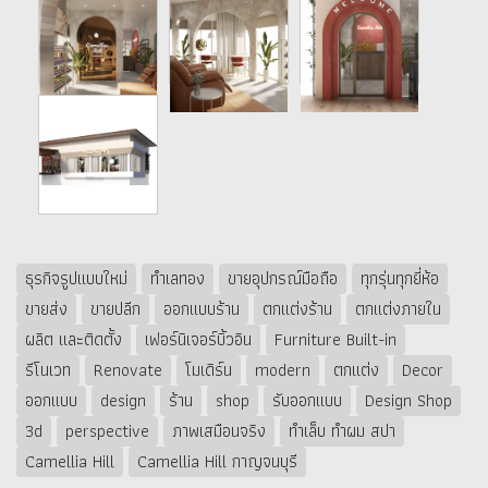
ธุรกิจรูปแบบใหม่
ทำเลทอง
ขายอุปกรณ์มือถือ
ทุกรุ่นทุกยี่ห้อ
ขายส่ง
ขายปลีก
ออกแบบร้าน
ตกแต่งร้าน
ตกแต่งภายใน
ผลิต และติดตั้ง
เฟอร์นิเจอร์บิ้วอิน
Furniture Built-in
รีโนเวท
Renovate
โมเดิร์น
modern
ตกแต่ง
Decor
ออกแบบ
design
ร้าน
shop
รับออกแบบ
Design Shop
3d
perspective
ภาพเสมือนจริง
ทำเล็บ ทำผม สปา
Camellia Hill
Camellia Hill กาญจนบุรี