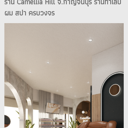
ร้าน Camellia Hill จ.กาญจนบุรี ร้านทำเล็บ
ผม สปา ครบวงจร