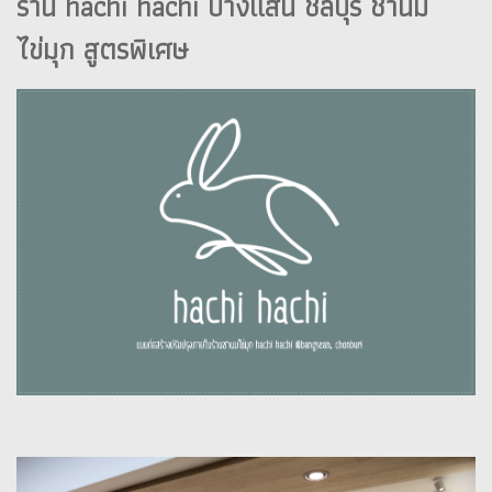
ร้าน hachi hachi บางแสน ชลบุรี ชานม
ไข่มุก สูตรพิเศษ