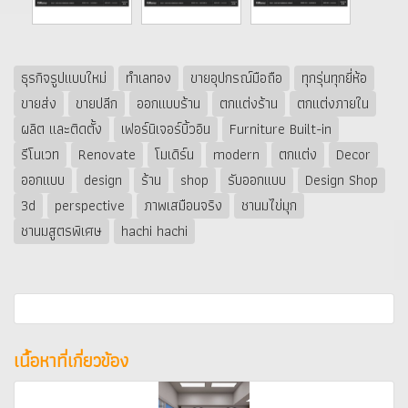
ธุรกิจรูปแบบใหม่
ทำเลทอง
ขายอุปกรณ์มือถือ
ทุกรุ่นทุกยี่ห้อ
ขายส่ง
ขายปลีก
ออกแบบร้าน
ตกแต่งร้าน
ตกแต่งภายใน
ผลิต และติดตั้ง
เฟอร์นิเจอร์บิ้วอิน
Furniture Built-in
รีโนเวท
Renovate
โมเดิร์น
modern
ตกแต่ง
Decor
ออกแบบ
design
ร้าน
shop
รับออกแบบ
Design Shop
3d
perspective
ภาพเสมือนจริง
ชานมไข่มุก
ชานมสูตรพิเศษ
hachi hachi
เนื้อหาที่เกี่ยวข้อง