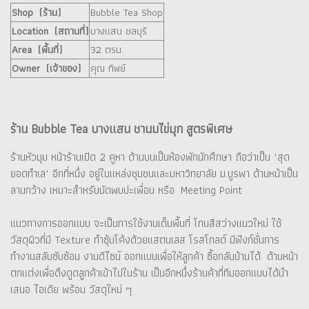
Shop (ร้าน)
Bubble Tea Shop
Location (สถานที่)
บางแสน ชลบุรี
Area (พื้นที่)
32 ตรม.
Owner (เจ้าของ)
คุณ ทิพย์
ร้าน Bubble Tea บางแสน ชานมไข่มุก สูตรพิเศษ
ร้านหัวมุม หน้าร้านเปิด 2 คูหา ด้านบนเป็นห้องพักนักศึกษา ถือว่าเป็น "สุด
ยอดทำเล" อีกที่หนึ่ง อยู่ในแหล่งชุมชนและมหาวิทยาลัย ม.บูรพา ด้านหน้าเป็น
ลานกว้าง เหมาะสำหรับนัดพบปะเพื่อน หรือ Meeting Point
แนวทางการออกแบบ จะเป็นการใช้งานเต็มพื้นที่ โทนสีสว่างแนวใหม่ ใช้
วัสดุผิวที่มี Texture ทำซุ้มโค้งด้วยแสตนเลส โรสโกลด์ มีฟังก์ชั่นการ
ทำงานสลับซับซ้อน งานดีไซน์ ออกแบบเพื่อให้ลูกค้า ซื้อกลับบ้านได้ ด้านหน้า
ตกแต่งเพื่อดึงดูดลูกค้าเข้าไปในร้าน เป็นอีกหนึ่งร้านค้าที่ทีมออกแบบได้นำ
เสนอ ไอเดีย พร้อม วัสดุใหม่ ๆ