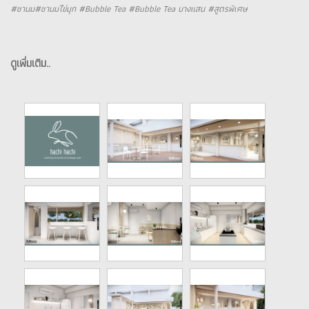
#ชานม#ชานมไข่มุก #Bubble Tea #Bubble Tea บางแสน #สูตรพิเศษ
ดูเพิ่มเติม..