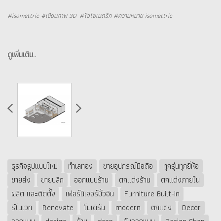
#isomettric #เขียนภาพ 3D #ไอโซเมตริก #ความหมาย isomettric
ดูเพิ่มเติม..
ธุรกิจรูปแบบใหม่
ทำเลทอง
ขายอุปกรณ์มือถือ
ทุกรุ่นทุกยี่ห้อ
ขายส่ง
ขายปลีก
ออกแบบร้าน
ตกแต่งร้าน
ตกแต่งภายใน
ผลิต และติดตั้ง
เฟอร์นิเจอร์บิ้วอิน
Furniture Built-in
รีโนเวท
Renovate
โมเดิร์น
modern
ตกแต่ง
Decor