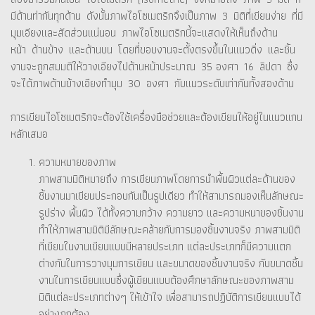
มีด้านท่ากันทุกด้าน ดังนั้นภาพไอโซเมตริกจึงเป็นภาพ 3 มิติที่เขียนง่าย ที่มี
มุมเอียงและสัดส่วนแน่นอน ภาพไอโซเมตริกนี้จะแสดงให้เห็นถึงด้าน
หน้า ด้านข้าง และด้านบน โดยที่ขอบงานจะตั้งตรงขึ้นในแนวดิ่ง และชิ้น
งานจะถูกสมมติให้วางเอียงไปด้านหน้าประมาณ 35 องศา 16 ลิปดา ซึ่ง
จะได้ภาพด้านข้างเอียงทำมุม 30 องศา กับแนวระดับเท่ากันทั้งสองด้าน
การเขียนไอโซเมตริกจะต้องใช้เครื่องมือช่วยและต้องเขียนให้อยู่ในแนวแกน
หลักเสมอ
ความหมายของภาพ
ภาพสามมิติหมายถึง การเขียนภาพโดยการนำพื้นผิวแต่ละด้านของ
ชิ้นงานมาเขียนประกอบกันเป็นรูปเดียว ทำให้สามารถมองเห็นลักษณะ
รูปร่าง พื้นผิว ได้ทั้งความกว้าง ความยาว และความหนาของชิ้นงาน
ทำให้ภาพสามมิติมีลักษณะคล้ายกับการมองชิ้นงานจริง ภาพสามมิติ
ที่เขียนในงานเขียนแบบมีหลายประเภท แต่ละประเภทก็มีความแตก
ต่างกันในการวางมุมการเขียน และขนาดของชิ้นงานจริง กับขนาดชิ้น
งานในการเขียนแบบซึ่งผู้เขียนแบบต้องศึกษาลักษณะของภาพสาม
มิติแต่ละประเภทต่างๆ ให้เข้าใจ เพื่อสามารถปฏิบัติการเขียนแบบได้
อย่างถูกต้อง