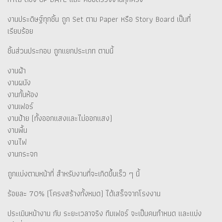
งานประดิษฐ์ทุกชิ้น ถูก Set ตาม Paper หรือ Story Board เป็นที่
เรียบร้อย
ชิ้นส่วนประกอบ ถูกแยกประเภท ตามนี้
งานฝ้า
งานผนัง
งานกั้นห้อง
งานเฟอร์
งานป้าย (ทั้งออกแสงและไม่ออกแสง)
งานพื้น
งานไฟ
งานกระจก
ถูกแบ่งตามหน้าที่ สำหรับงานที่จะเกิดขึ้นเร็ว ๆ นี้
ร้อยละ 70% (โครงสร้างทั้งหมด) ได้เสร็จจากโรงงาน
ประเมินหน้างาน กับ ระยะเวลาจริง ทีมเฟอร์ จะเป็นคนกำหนด และแบ่ง