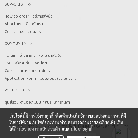
SUPPORTS : >>
How to order : วิธีการสั่งซื้อ
About us : เกี๋ยวกับเรา
Contact us : ติดต่อเรา
COMMUNITY : >>
Forum : ข่าวสาร บทความ น่าสนใจ
FAQ : คำถามที่พบเจอบ่อยๆ
Carrer : สนใจร่วมงานกับเรา
Application Form : แบบฟอร์มใบสมัครงาน
PORTFOLIO >>
ศูนย์รวม งานออกแบบ ทุกประเภทร้านค้า
เว็บไซต์นี้มีการใช้งานคุกกี้ เพื่อเพิ่มประสิทธิภาพและประสบการณ์ที่ดี
ในการใช้งานเว็บไซต์ของท่าน ท่านสามารถอ่านรายละเอียดเพิ่มเติม
© Copyright 2012 All Rights ลิขสิทธิ์ภาพ Reserved. fur.co.th
ได้ที่
นโยบายความเป็นส่วนตัว
และ
นโยบายคุกกี้
ผู้เข้าชมวันนี้
1