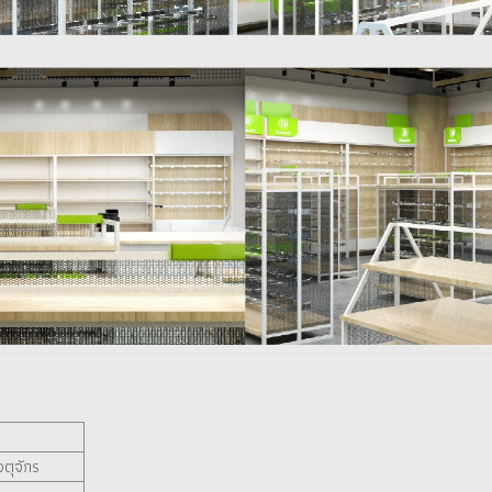
ตุจักร