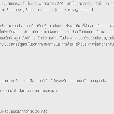
กของนิตยสารฟอร์บ ในเดือนพฤศจิกายน 2014 เขาเป็นบุคคลที่รวยที่สุดในประเทศจ
ตาม Bloomberg Billionaires Index (ดัชนีมหาเศรษฐีบลูมเบิร์ก)
พัฒนาความปรารถนาที่จะเรียนรู้ภาษาอังกฤษ ส่งผลให้เขาขี่จักรยานเป็นเวลา 45 นา
เพื่อที่จะฝึกฝนและพัฒนาทักษะภาษาอังกฤษของเขา ต่อมาในวัยหนุ่ม แม้ว่าเขาจะ
วิทยาลัยฝึกหัดครูหางโจว) และสำเร็จการศึกษาในปี ค.ศ. 1988 ด้วยวุฒิปริญญาตรีสา
็กลายเป็นอาจารย์ผู้สอนในวิชาภาษาอังกฤษและการค้าระหว่างประเทศที่มหาวิทยาลัยห
สอบตลาดในจีน และ แจ๊ค หม่า ก็ตั้งบริษัทรองรับ จน EBay ต้องถอยฐานทัพ
 มาก ๆ ผมเข้าไม่ถึงในความพยายามของเขา
้มเหลวมาแล้วมากกว่า 1000 ครั้ง