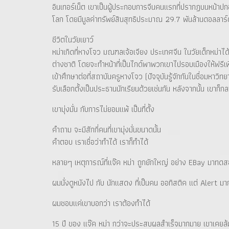
อินเทอร์เน็ต เขาเป็นผู้ประกอบการจีนคนแรกที่ปรากฏบนหน้าป
โลก โดยมีมูลค่าทรัพย์สินสุทธิประมาณ 29.7 พันล้านดอลลาร์
ชีวิตในวัยเยาว์
หม่าเกิดที่หางโจว มณฑลเจ้อเจียง ประเทศจีน ในวัยเด็กหม่าได้
ต่างชาติ โดยจะทำหน้าที่เป็นไกด์พาพวกเขาไปรอบเมืองให้ฟรี
เข้าศึกษาต่อที่สถาบันครูหางโจว (ปัจจุบันรู้จักกันในชื่อมหา
รับเลือกตั้งเป็นประธานนักเรียนด้วยเช่นกัน หลังจากนั้น เขาก
เขามุ่งมั่น กับการไม่ยอมแพ้ เป็นที่ตั้ง
คำถาม จะมีสักกี่คนที่เขามุ่งมั่นขนาดนั้น
คำตอบ เราเชื่อว่าทำได้ เราก็ทำได้
หลายๆ เหตุการณ์ที่แจ๊ค หม่า ถูกยักใหญ่ อย่าง EBay มาทด
ผมนั่งดูหนังไป กับ นักแสดง ที่เป็นคน ออทิสติค แต่ Alert
ผมชอบแค่เขาบอกว่า เราต้องทำได้
15 ปี ของ แจ๊ค หม่า กว่าจะประสบผลสำเร็จมากมาย เขาเคยล