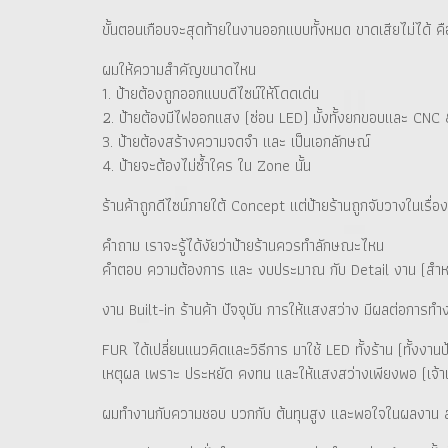
ขั้นตอนเกือบจะสุดท้ายในงานออกแบบทั้งหมด ขาดเสียไม่ได้ คือ
ผมให้ความสำคัญขนาดไหน
1. ป้ายต้องถูกออกแบบดีไซน์ให้โดดเด่น
2. ป้ายต้องมีไฟออกแสง (ซ่อน LED) มั้งทั้งยกขอบและ CNC
3. ป้ายต้องสร้างความจดจำ และ เป็นเอกลักษณ์
4. ป้ายจะต้องไม่ซ้ำใคร ใน Zone นั้น
ร้านค้าถูกดีไซน์ภายใต้ Concept แต่ป้ายร้านถูกจับวางในเร
คำถาม เราจะรู้ได้งัยว่าป้ายร้านควรทำลักษณะไหน
คำตอบ ความต้องการ และ งบประมาณ กับ Detail งาน (สำหรับเ
งาน Built-in ร้านค้า ปัจจุบัน การให้แสงสว่าง มีผลต่อการท
FUR ได้เปลี่ยนแนวคิดและวิธีการ มาใช้ LED ทั้งร้าน (ทั้งงา
เหตุผล เพราะ ประหยัด คงทน และให้แสงสว่างเพียงพอ (เจ้าแร
ผมทำงานกับความชอบ บวกกับ ต้นทุนสูง และพอใจในผลงาน ส