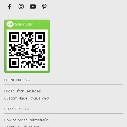
@furstudio
FURNITURE : >>
Order : ทำตามออร์เดอร์
Custom Made : งานประดิษฐ์
SUPPORTS : >>
How to order : วิธีการสั่งซื้อ
About us : เกี๋ยวกับเรา