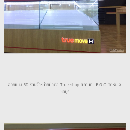
ออกแบบ 3D ร้านจำหน่ายมือถือ True shop สถานที่ : BIG C สัตหีบ จ.
ชลบุรี