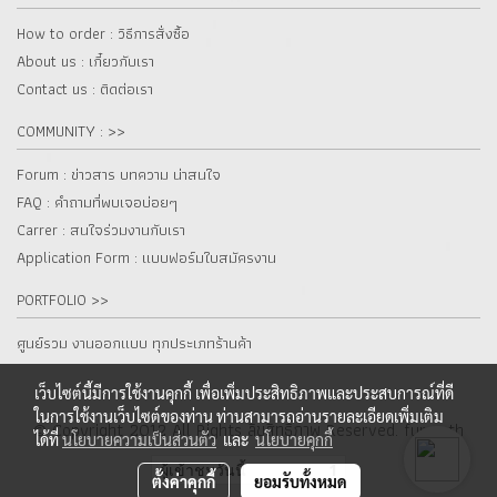
How to order : วิธีการสั่งซื้อ
About us : เกี๋ยวกับเรา
Contact us : ติดต่อเรา
COMMUNITY : >>
Forum : ข่าวสาร บทความ น่าสนใจ
FAQ : คำถามที่พบเจอบ่อยๆ
Carrer : สนใจร่วมงานกับเรา
Application Form : แบบฟอร์มใบสมัครงาน
PORTFOLIO >>
ศูนย์รวม งานออกแบบ ทุกประเภทร้านค้า
เว็บไซต์นี้มีการใช้งานคุกกี้ เพื่อเพิ่มประสิทธิภาพและประสบการณ์ที่ดี
ในการใช้งานเว็บไซต์ของท่าน ท่านสามารถอ่านรายละเอียดเพิ่มเติม
© Copyright 2012 All Rights ลิขสิทธิ์ภาพ Reserved. fur.co.th
ได้ที่
นโยบายความเป็นส่วนตัว
และ
นโยบายคุกกี้
ผู้เข้าชมวันนี้
1
ตั้งค่าคุกกี้
ยอมรับทั้งหมด