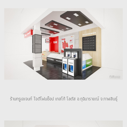
ร้านทรูเอเจนท์ ไอดีโฟนช็อป เทสโก้ โลตัส อ.กุฉินารายณ์ จ.กาฬสินธุ์