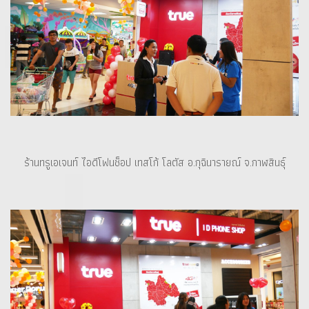
ร้านทรูเอเจนท์ ไอดีโฟนช็อป เทสโก้ โลตัส อ.กุฉินารายณ์ จ.กาฬสินธุ์