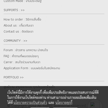
Custom Made : งานประดิษฐ์
SUPPORTS : >>
How to order : วิธีการสั่งซื้อ
About us : เกี๋ยวกับเรา
Contact us : ติดต่อเรา
COMMUNITY : >>
Forum : ข่าวสาร บทความ น่าสนใจ
FAQ : คำถามที่พบเจอบ่อยๆ
Carrer : สนใจร่วมงานกับเรา
Application Form : แบบฟอร์มใบสมัครงาน
PORTFOLIO >>
ศูนย์รวม งานออกแบบ ทุกประเภทร้านค้า
เว็บไซต์นี้มีการใช้งานคุกกี้ เพื่อเพิ่มประสิทธิภาพและประสบการณ์ที่ดี
ในการใช้งานเว็บไซต์ของท่าน ท่านสามารถอ่านรายละเอียดเพิ่มเติม
ได้ที่
นโยบายความเป็นส่วนตัว
และ
นโยบายคุกกี้
© Copyright 2012 All Rights ลิขสิทธิ์ภาพ Reserved. fur.co.th