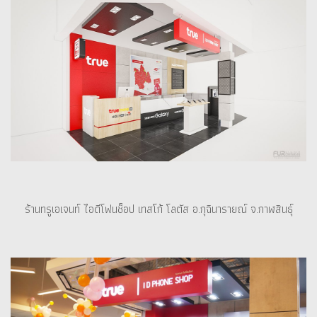
ร้านทรูเอเจนท์ ไอดีโฟนช็อป เทสโก้ โลตัส อ.กุฉินารายณ์ จ.กาฬสินธุ์