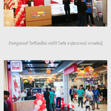
ร้านทรูเอเจนท์ ไอดีโฟนช็อป เทสโก้ โลตัส อ.กุฉินารายณ์ จ.กาฬสินธุ์