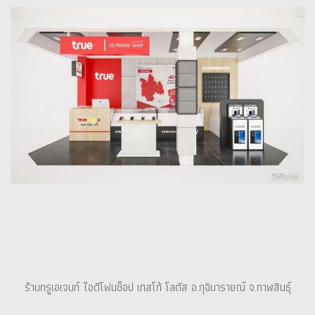
ร้านทรูเอเจนท์ ไอดีโฟนช็อป เทสโก้ โลตัส อ.กุฉินารายณ์ จ.กาฬสินธุ์