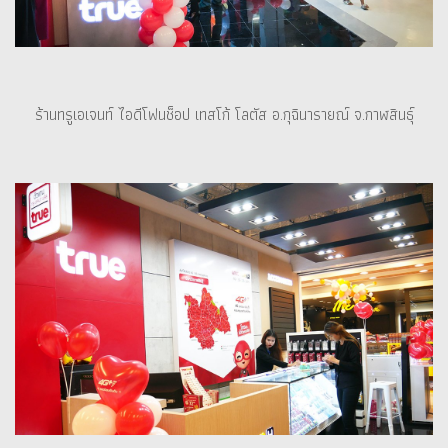
ร้านทรูเอเจนท์ ไอดีโฟนช็อป เทสโก้ โลตัส อ.กุฉินารายณ์ จ.กาฬสินธุ์