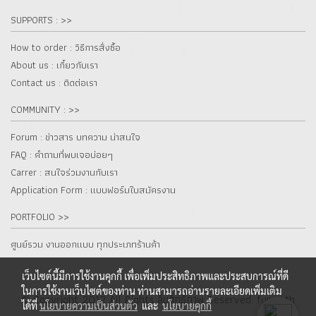
SUPPORTS : >>
How to order : วิธีการสั่งซื้อ
About us : เกี๋ยวกับเรา
Contact us : ติดต่อเรา
COMMUNITY : >>
Forum : ข่าวสาร บทความ น่าสนใจ
FAQ : คำถามที่พบเจอบ่อยๆ
Carrer : สนใจร่วมงานกับเรา
Application Form : แบบฟอร์มใบสมัครงาน
PORTFOLIO >>
ศูนย์รวม งานออกแบบ ทุกประเภทร้านค้า
เว็บไซต์นี้มีการใช้งานคุกกี้ เพื่อเพิ่มประสิทธิภาพและประสบการณ์ที่ดี
ในการใช้งานเว็บไซต์ของท่าน ท่านสามารถอ่านรายละเอียดเพิ่มเติม
© Copyright 2012 All Rights ลิขสิทธิ์ภาพ Reserved. fur.co.th
ได้ที่
นโยบายความเป็นส่วนตัว
และ
นโยบายคุกกี้