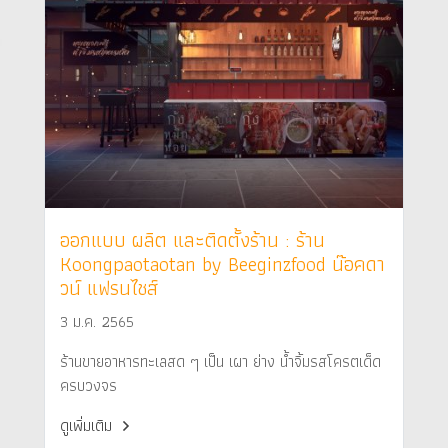
ออกแบบ ผลิต และติดตั้งร้าน : ร้าน
Koongpaotaotan by Beeginzfood น๊อคดา
วน์ แฟรนไชส์
3 ม.ค. 2565
ร้านขายอาหารทะเลสด ๆ เป็น เผา ย่าง น้ำจิ้มรสโครตเด็ด
ครบวงจร
ดูเพิ่มเติม