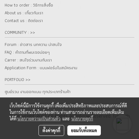
How to order : วิธีการสั่งซื้อ
About us : เกี๋ยวกับเรา
Contact us : ติดต่อเรา
COMMUNITY : >>
Forum : ข่าวสาร บทความ น่าสนใจ
FAQ : คำถามที่พบเจอบ่อยๆ
Carrer : สนใจร่วมงานกับเรา
Application Form : แบบฟอร์มใบสมัครงาน
PORTFOLIO >>
ศูนย์รวม งานออกแบบ ทุกประเภทร้านค้า
เว็บไซต์นี้มีการใช้งานคุกกี้ เพื่อเพิ่มประสิทธิภาพและประสบการณ์ที่ดี
ในการใช้งานเว็บไซต์ของท่าน ท่านสามารถอ่านรายละเอียดเพิ่มเติม
© Copyright 2012 All Rights ลิขสิทธิ์ภาพ Reserved. fur.co.th
ได้ที่
นโยบายความเป็นส่วนตัว
และ
นโยบายคุกกี้
ผู้เข้าชมวันนี้
2,309
ตั้งค่าคุกกี้
ยอมรับทั้งหมด