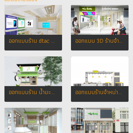
ออกแบบร้าน dtac partner โลตัส อ.บึงสามพัน จ. เพชรบูรณ์
ออกแบบ 3D ร้านจำหน่ายมือถือ ร้าน ais buddy ชุมพร
ออกแบบร้าน น้ำมะนาวโซดา ร้าน สวนมา @ เอเชียทีค เดอะ ริเวอร์ฟร้อนท์
ออกแบบร้านจำหน่ายมือถือ ร้าน HUG MOBILE @ เซนทรัลเชียงราย