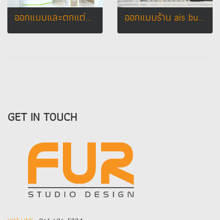
ออกแบบและตกแต่งร้านจำหน่ายมือถือ ร้าน คลองมวนเทเลคอม อ.คลองมวน จ.ตรัง
ออกแบบร้าน ais buddy shop ที่ Ubon Square อ.เมือง จ. อุบลราชธานี
GET IN TOUCH