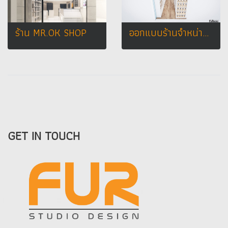
ร้าน MR.OK SHOP
ออกแบบร้านจำหน่ายมือถือ ร้านโฟนโฟน เทสโก้โลตัส อำเภอเสนา จังหวัดพระนครศรีอยุธยา
GET IN TOUCH