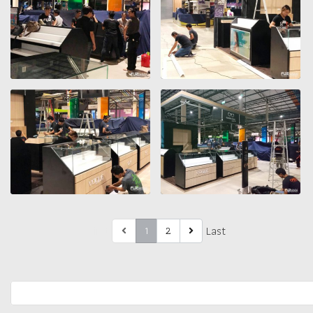
First
Last
1
2