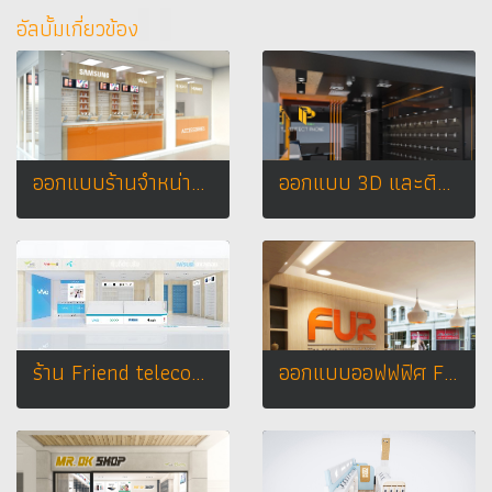
อัลบั้มเกี่ยวข้อง
ออกแบบร้านจำหน่ายมือถือ ร้าน บ้าน มือถือ อ.กุยบุรี จ.ประจวบคีรีขันธ์
ออกแบบ 3D และติดตั้งร้านจำหน่ายมือถือ ร้าน PERFECT PHONE ห้างมาบุญครอง (MBK) กรุงเทพมหานคร
ร้าน Friend telecom (เฟรนเทเลคอม)
ออกแบบออฟฟฟิศ FUR STUODIO DESIGN