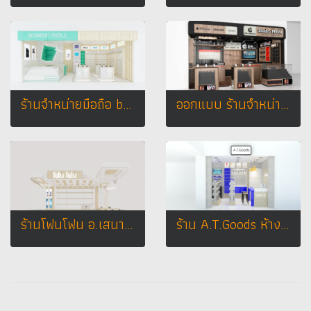
ร้านจำหน่ายมือถือ boonaum phone
ออกแบบ ร้านจำหน่ายมือถือ Studio Phone สถานที่ : ตึกคอม พลาซ่า จ.อุดรธานี
ร้านโฟนโฟน อ.เสนา จ.พระนครศรีอยุธยา
ร้าน A.T.Goods ห้างเทสโก้โลตัส จ. สุสุราษฎร์ธานี