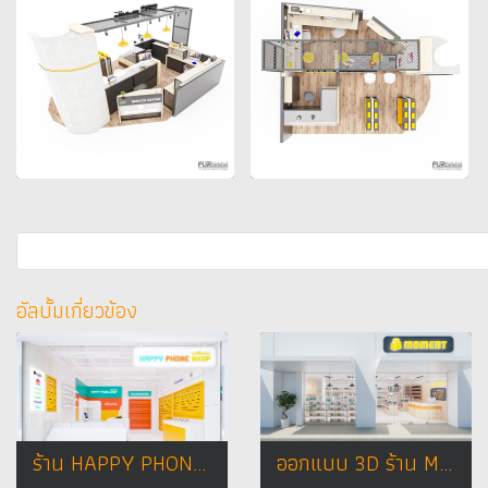
อัลบั้มเกี่ยวข้อง
ร้าน HAPPY PHONE SHOP 2 สาขา เทสโก้ โลตัส อ.กุฉินารายณ์ จ.กาฬสินธุ์
ออกแบบ 3D ร้าน MOMENT ร้านจำหน่ายกิ๊ฟช็อป ขายสินค้าหลายหมวดหมู่ เช่น เครื่องสำอาง , กระเป๋า , รองเท้า , ของใช้ในชีวิตประจำวัน , ของตกแต่งบ้าน ฯลฯ