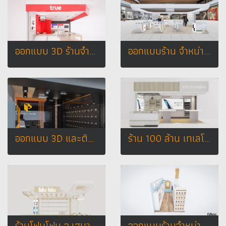
ออกแบบ 3D ร้านจำหน่ายมือถือ True shop สถานที่ : BIG C สัตหีบ จ. ชลบุรี
ออกแบบร้าน จำหน่ายมือถือ ร้าน @ STUDIO เทสโก้โลตัส รังสิตคลอง7 จ.ปทุมธานี
ออกแบบ 3D และติดตั้งร้านจำหน่ายมือถือ ร้าน PERFECT PHONE ห้างมาบุญครอง (MBK) กรุงเทพมหานคร
ร้าน 100 ล้าน เทเลโฟน
ร้านโฟนโฟน อ.เสนา จ.พระนครศรีอยุธยา
ออกแบบร้านจำหน่ายมือถือ ร้านโฟนโฟน เทสโก้โลตัส อำเภอเสนา จังหวัดพระนครศรีอยุธยา