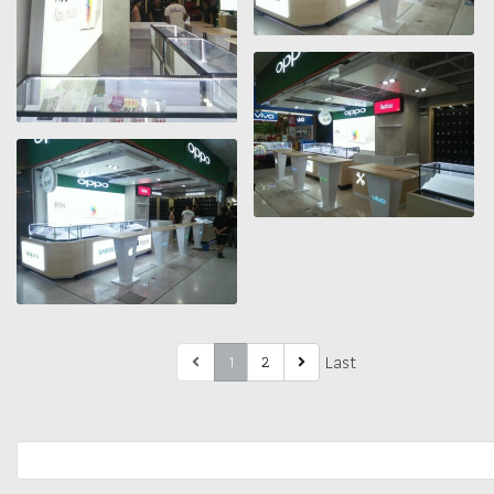
First
Last
1
2